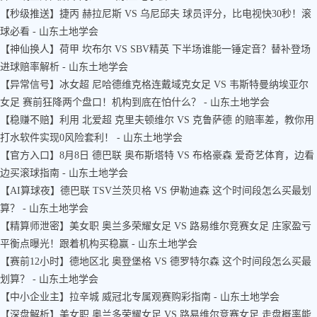
【秒级推送】捷丙 赫拉尼斯 VS 乌尼邱夫 球员评分，比电视快30秒！滚
球必看 - 山东土地学会
【神仙换人】荷甲 坎布尔 VS SBV精英 下半场谁能一锤定音？替补登场
进球赔率解析 - 山东土地学会
【异常信号】冰女超 尼哈德维克格连戴域克女足 VS 韦斯特曼纳埃亚尔
女足 赛前狂降两个盘口！机构到底在怕什么？ - 山东土地学会
【稳赚不赔】利用 北爱超 克里夫顿维尔 VS 克鲁萨德 的赔率差，教你用
打水软件实现0风险套利！ - 山东土地学会
【官方入口】8月8日 德巴联 奥布斯塔特 VS 布格豪森 爱奇艺体育，边看
边买滚球指南 - 山东土地学会
【AI算球夜】德巴联 TSV兰茨贝格 VS 伊勒迪森 这个时间段怎么买最划
算？ - 山东土地学会
【精算师泄密】美女职 奥兰多荣耀女足 VS 路易维尔竞赛女足 庄家盈亏
平衡点曝光！跟着机构买稳赢 - 山东土地学会
【赛前12小时】德地区北 奥登堡格 VS 德罗特尔森 这个时间段怎么买最
划算？ - 山东土地学会
【中小企业主】拉辛城 威冠北专属观赛购彩指南 - 山东土地学会
【深盘解析】美女职 奥兰多荣耀女足 VS 路易维尔竞赛女足 走盘概率能