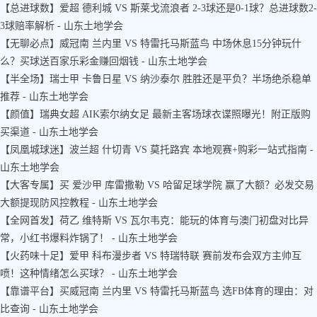
【总进球数】爱超 德利城 VS 斯莱戈流浪者 2-3球还是0-1球？总进球数2-
3球赔率解析 - 山东土地学会
【无聊必点】威冠南 兰内里 VS 特雷托马斯蓝鸟 中场休息15分钟玩什
么？买球送百家乐彩金赚回烟钱 - 山东土地学会
【半全场】瑞士甲 卡鲁日星 VS 纳沙泰尔 胜胜还是平负？半场绝杀稳单
推荐 - 山东土地学会
【颜值】瑞典女超 AIK索尔纳女足 最新主客场球衣谍照曝光！附正版购
买渠道 - 山东土地学会
【凤凰城球迷】波兰超 什切青 VS 莫托路宾 本地观赛+购彩一站式指南 -
山东土地学会
【大客专属】买 爱沙甲 库雷撒勒 VS 哈留足球学院 赢了大额？必发交易
大额提现防风控教程 - 山东土地学会
【全网首发】荷乙 维特斯 VS 瓦尔韦克：能玩的体育与澳门初盘对比异
常，小红书爆料炸锅了！ - 山东土地学会
【火药味十足】爱甲 科布漫步者 VS 特瑞特联 赛前发布会双方主帅互
喷！这种情绪怎么买球？ - 山东土地学会
【靠谱平台】买威冠南 兰内里 VS 特雷托马斯蓝鸟 选FB体育的理由：对
比查询 - 山东土地学会