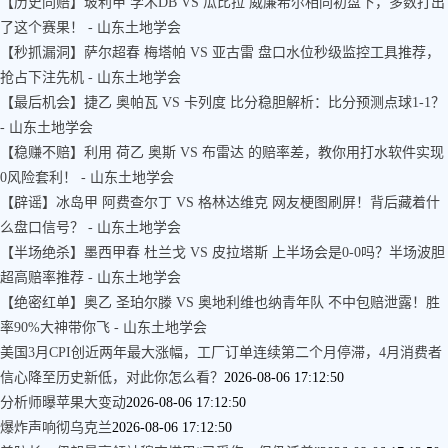
【历史同赔】玻利甲 学术DB VS 瓜比拉 威廉希尔相同初盘下，多数打出
了这个赛果！ - 山东土地学会
【秒抓漏洞】萨尔超春 梅塔帕 VS 亚古雷 盘口水位秒级监控工具推荐，
抢占下注先机 - 山东土地学会
【最后机会】捷乙 奥帕瓦 VS 卡列度 比分稳胆解析：比分预测点球1-1？
- 山东土地学会
【稳赚不赔】利用 荷乙 奥斯 VS 布雷达 的赔率差，教你用打水软件实现
0风险套利！ - 山东土地学会
【辟谣】冰岛甲 阿费查尔丁 VS 格林达维克 网友梗图刷屏！背后藏着什
么盘口信号？ - 山东土地学会
【半场绝杀】墨西甲春 杜兰戈 VS 皮拉塔斯 上半场会是0-0吗？半场波胆
超高赔率推荐 - 山东土地学会
【绝密红单】奥乙 圣珀尔滕 VS 奥地利维也纳青年队 不中包赔泄露！胜
率90%大神带你飞 - 山东土地学会
美国3月CPI创近两年最大涨幅，工厂订单连续第二个月停滞，4月消费者
信心降至历史新低，对此你怎么看？
2026-08-06 17:12:50
分析师曝苹果大变动
2026-08-06 17:12:50
爆炸声响彻乌克兰
2026-08-06 17:12:50