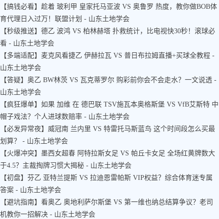
【搞钱必看】趁着 玻利甲 皇家托马亚波 VS 奥鲁罗 热度，教你做BOB体
育代理日入过万！联盟计划 - 山东土地学会
【秒级推送】德乙 波鸿 VS 柏林赫塔 扑救统计，比电视快30秒！滚球必
看 - 山东土地学会
【多端适配】麦克风看捷乙 伊赫拉瓦 VS 普日布拉姆直播+买球全教程 -
山东土地学会
【答疑】奥乙 BW林茨 VS 瓦克蒂罗尔 购彩前你会不会走水？一文说透 -
山东土地学会
【疯狂爆单】如果 加维 在 德巴联 TSV施瓦本奥格斯堡 VS VfB艾斯特 中
帽子戏法？个人进球数赔率 - 山东土地学会
【必发异常夜】威冠南 兰内里 VS 特雷托马斯蓝鸟 这个时间段怎么买最
划算？ - 山东土地学会
【火爆冲突】墨西女超春 阿特拉斯女足 VS 帕丘卡女足 全场红黄牌数大
于4.5？主裁掏牌习惯大揭秘 - 山东土地学会
【初盘】芬乙 亚特兰提斯 VS 拉迪恩雷帕斯 VIP权益？综合体育迷专属
答案 - 山东土地学会
【避坑指南】看奥乙 奥地利萨尔斯堡 VS 第一维也纳总结算争议？老司
机教你一招解决 - 山东土地学会