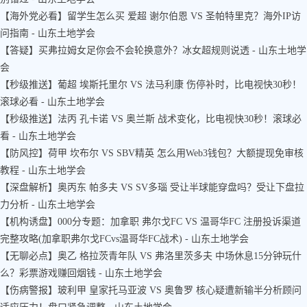
【海外党必看】留学生怎么买 爱超 谢尔伯恩 VS 圣帕特里克？海外IP访
问指南 - 山东土地学会
【答疑】买弗拉姆女足你会不会轮换意外？冰女超规则说透 - 山东土地学
会
【秒级推送】葡超 埃斯托里尔 VS 法马利康 伤停补时，比电视快30秒！
滚球必看 - 山东土地学会
【秒级推送】法丙 孔卡诺 VS 奥兰斯 战术变化，比电视快30秒！滚球必
看 - 山东土地学会
【防风控】荷甲 坎布尔 VS SBV精英 怎么用Web3钱包？大额提现免审核
教程 - 山东土地学会
【深盘解析】奥丙东 帕多夫 VS SV多瑙 受让半球能穿盘吗？受让下盘拉
力分析 - 山东土地学会
【机构诱盘】000分专题：加拿职 弗尔戈FC VS 温哥华FC 注册投诉渠道
完整攻略(加拿职弗尔戈FCvs温哥华FC战术) - 山东土地学会
【无聊必点】奥乙 格拉茨青年队 VS 弗洛里茨多夫 中场休息15分钟玩什
么？彩票游戏赚回烟钱 - 山东土地学会
【伤病警报】玻利甲 皇家托马亚波 VS 奥鲁罗 核心疑遭新输半分析顾问