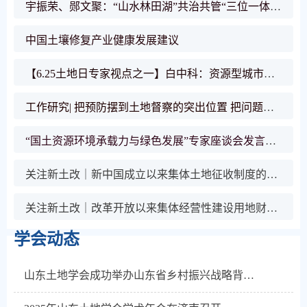
宇振荣、郧文聚：“山水林田湖”共治共管“三位一体”同护同建
中国土壤修复产业健康发展建议
【6.25土地日专家视点之一】白中科：资源型城市土地生态整治与环境承载力的提升
工作研究| 把预防摆到土地督察的突出位置 把问题解决在萌芽状态
“国土资源环境承载力与绿色发展”专家座谈会发言摘要
关注新土改｜新中国成立以来集体土地征收制度的探索与演变
关注新土改｜改革开放以来集体经营性建设用地财产权政策的变迁
学会动态
山东土地学会成功举办山东省乡村振兴战略背景下全域土地综合整治产业研讨会