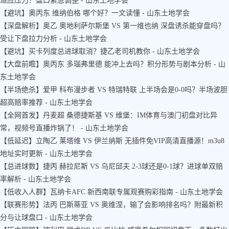
适应压力！盘口紧急调整 - 山东土地学会
【避坑】奥丙东 维纳伯格 哪个好？一文读懂 - 山东土地学会
【深盘解析】奥乙 奥地利萨尔斯堡 VS 第一维也纳 深盘诱杀能穿盘吗？
受让下盘拉力分析 - 山东土地学会
【避坑】买卡列度总进球取消？捷乙老司机教你 - 山东土地学会
【大盘前瞻】奥丙东 多瑙弗里德 能冲上去吗？积分形势与剧本分析 - 山
东土地学会
【半场绝杀】爱甲 科布漫步者 VS 特瑞特联 上半场会是0-0吗？半场波胆
超高赔率推荐 - 山东土地学会
【全网首发】丹麦超 桑德捷斯基 VS 维堡：IM体育与澳门初盘对比异
常，视频号直播炸锅了！ - 山东土地学会
【低延迟】立陶乙 莱塔维 VS 伊兰纳斯 无插件免VIP高清直播源！m3u8
地址实时更新 - 山东土地学会
【总进球数】捷丙 赫拉尼斯 VS 乌尼邱夫 2-3球还是0-1球？进球单双赔
率解析 - 山东土地学会
【低收入人群】瓦纳卡AFC 新西南联专属观赛购彩指南 - 山东土地学会
【联赛形势】法丙 巴斯蒂亚 VS 奥维涅，输了会影响排名吗？附最新积
分与让球盘口 - 山东土地学会