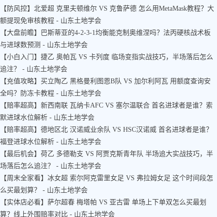
【防风控】北爱超 克里夫顿维尔 VS 克鲁萨德 怎么用MetaMask教程？大
额提现免审核教程 - 山东土地学会
【大盘前瞻】巴斯蒂亚的4-2-3-1均衡能克制奥维涅吗？法丙硬核战术板
与进球数预测 - 山东土地学会
【小白入门】捷乙 奥帕瓦 VS 卡列度 临场变指实战技巧，半场落后怎么
追注？ - 山东土地学会
【充值攻略】买立陶乙 黑格曼利图恩B队 VS 加尔利阿瓦 用额度查询安
全吗？防冻卡教程 - 山东土地学会
【赔率超高】新西南联 瓦纳卡AFC VS 塞尔温联合 首名进球者是谁？索
默进球水位解析 - 山东土地学会
【赔率超高】德地区北 汉诺威业余队 VS HSC汉诺威 首名进球者是谁？
福登进球水位解析 - 山东土地学会
【最后机会】荷乙 多德勒支 VS 阿贾克斯青年队 半场追大实战技巧，半
场落后怎么追注？ - 山东土地学会
【周末全家看】冰女超 索尔阿克雷里女足 VS 弗拉姆女足 这个时间段怎
么买最划算？ - 山东土地学会
【实体店必看】萨尔超春 梅塔帕 VS 亚古雷 单场上下单双怎么买最划
算？线上外围赔率对比 - 山东土地学会