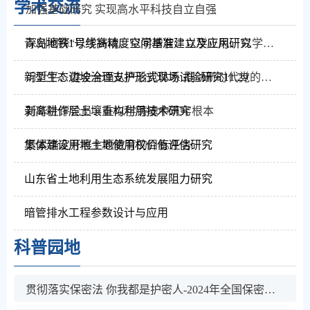
学术交流
加强基础研究 实现高水平科技自立自强
青岛地铁1号线高精度空间基准建立及应用研究
深刻阐释“以学铸魂、以学增智、以学正风、以学促干”
新型生态边坡治理支护形式现场试验研究11.29
习近平：健全全面从严治党体系 推动新时代党的建设新的伟大工程向纵深发展
剥离耕作层土壤重构利用技术研究
新华社评论员：在以学铸魂中筑牢根本
集体建设用地土地使用权价值评估研究
紧紧锚定开展主题教育的目标任务
山东省土地利用生态系统发展阻力研究
暗管排水工程参数设计与应用
科普园地
贯彻落实保密法 你我都是护密人-2024年全国保密宣传教育月活动