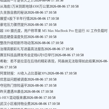
祖国统一才是长久之计
2026-08-06 17:10:58
从海底1万米到距地球4300万公里
2026-08-06 17:10:58
久坐族自救的秘诀
2026-08-06 17:10:58
展望A股下半年行情
2026-08-06 17:10:58
豪宅压力骤然提升
2026-08-06 17:10:58
超 100 摄氏度，用户称苹果 M5 Max MacBook Pro 在运行 AI 工作负载时
固态硬盘温度失控
2026-08-06 17:10:58
整改升级短剧市场动荡
2026-08-06 17:10:58
治理高额彩礼写进最高法报告
2026-08-06 17:10:58
赛豆科技品牌发布会定档6月9日举行
2026-08-06 17:10:58
希勒：若不是拉亚在后场的精彩表现，阿森纳无法取得如此结果
2026-08-
06 17:10:58
阿里财报：AI收入占比首破30%
2026-08-06 17:10:58
优思益问题被调查
2026-08-06 17:10:58
夺冠热门惊险逼平
2026-08-06 17:10:58
昨天遭遇JR袭击
2026-08-06 17:10:58
i-HEV混动版来袭
2026-08-06 17:10:58
武汉小区维持物业费
2026-08-06 17:10:58