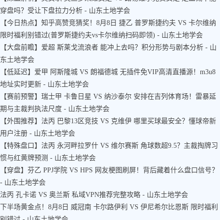
穿盘吗？受让下盘拉力分析 - 山东土地学会
【今日热点】知乎高赞竞猜奖！8月8日 捷乙 普罗斯捷约夫 VS 卡尔维纳
限时福利别错过(普罗斯捷约夫vs卡尔维纳扫码即领) - 山东土地学会
【大盘前瞻】爱超 斯莱戈流浪者 能冲上去吗？积分形势与剧本分析 - 山
东土地学会
【低延迟】爱甲 阿斯隆城 VS 朗福德城 无插件免VIP高清直播源！m3u8
地址实时更新 - 山东土地学会
【赛前预警】瑞士甲 卡鲁日星 VS 纳沙泰尔 安排在吉列体育场！雷暴延
期与主裁判执法尺度 - 山东土地学会
【外围推荐】法丙 巴黎13区竞技 VS 克维伊 哪里买球最安全？懂球帝新
用户注册 - 山东土地学会
【特殊盘口】法丙 永河畔拉罗什 VS 维尔赛斯 角球数超9.5？主裁掏牌习
惯与红黄牌预测 - 山东土地学会
【穿盘】芬乙 PPJ学院 VS HPS 网友梗图刷屏！背后藏着什么盘口信号？
- 山东土地学会
法丙 孔卡诺 VS 奥兰斯 私域VPN推荐完整攻略 - 山东土地学会
下半场黄金点！8月8日 威冠南 卡尔路伊利 VS 伊尼希尔比恩斯 限时福利
别错过 - 山东土地学会