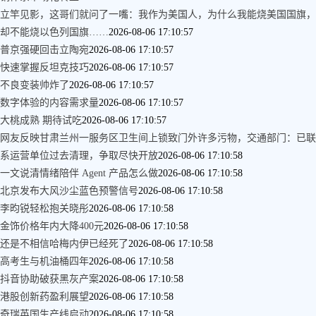
立竿见影，这哥们就问了一嘴：我作为美国人，为什么我能烧美国国旗，
却不能烧以色列国旗……
2026-08-06 17:10:57
普京强硬回击立陶宛
2026-08-06 17:10:57
快速掌握反坦克技巧
2026-08-06 17:10:57
不良变装帅炸了
2026-08-06 17:10:57
数字体验的内容需求量
2026-08-06 17:10:57
大桃成熟 期待试吃
2026-08-06 17:10:57
网友反映甘肃兰州一服务区卫生间上锁致门外许多污物，交通部门：已联
系运营单位过去清理，争取尽快开放
2026-08-06 17:10:58
一文说清情绪陪伴 Agent 产品怎么做
2026-08-06 17:10:58
北京发布大风沙尘蓝色预警信号
2026-08-06 17:10:58
李昀锐轻松抱关晓彤
2026-08-06 17:10:58
金饰价格年内大降400元
2026-08-06 17:10:58
还是不相信哈梅内伊已经死了
2026-08-06 17:10:58
高考生与机油桶四年
2026-08-06 17:10:58
抖音协助破获黑灰产案
2026-08-06 17:10:58
港股创新药盈利展望
2026-08-06 17:10:58
奇瑞英国生产线启动
2026-08-06 17:10:58