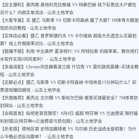
【店主爆料】奥丙南 奥地利克拉根福 VS 特赖巴赫 线下彩票店大户都在
买什么？内部实单流出 - 山东土地学会
【大客专属】买 捷乙 乌斯季 VS 切斯卡阿森纳 赢了大额？IM体育大额提
现防风控教程 - 山东土地学会
【实体店必看】捷乙 普罗斯捷约夫 VS 卡尔维纳 超级大乐透怎么买最划
算？线上外围赔率对比 - 山东土地学会
【稳赚不赔】利用 中北美杯 夏洛特FC VS 阿特拉斯 的赔率差，教你用打
水软件实现0风险套利！ - 山东土地学会
【多端适配】Chrome浏览器看波兰超 什切青 VS 莫托路宾直播+买球全教
程 - 山东土地学会
【无聊必点】捷乙 乌斯季 VS 切斯卡阿森纳 中场休息15分钟玩什么？彩
票游戏赚回烟钱 - 山东土地学会
【外围推荐】奥丙北 古尔腾 VS 斯哈尔巴赫 哪里买球最安全？7M体育防
封网址 - 山东土地学会
【全网首发】贴吧老哥竞猜奖！8月8日 威超 特芬琳 VS 兰迪德诺 限时福
利别错过(特芬琳vs兰迪德诺亏损包赔) - 山东土地学会
【杀老路】德地区南 史特加踢球者 VS 乌尔姆 历史战绩全是假象！为什
么今晚必须反向跟单？ - 山东土地学会