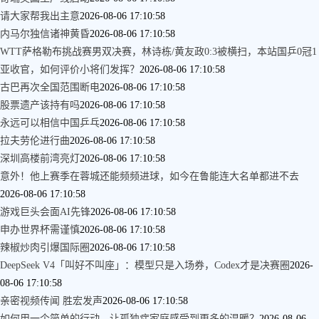
请大家帮我出主意
2026-08-06 17:10:58
内马尔独信诸神黄昏
2026-08-06 17:10:58
WTT萨格勒布挑战赛男双决赛，林诗栋/黄友政0:3被横扫，本站国乒0冠1
亚收官，如何评价小将们发挥？
2026-08-06 17:10:58
古巴再次全国范围断电
2026-08-06 17:10:58
股票遗产该持有吗
2026-08-06 17:10:58
永远可以相信中国乒乓
2026-08-06 17:10:58
拉夫劳伦进行曲
2026-08-06 17:10:58
深圳高楼前湾亮灯
2026-08-06 17:10:58
意外！他上赛季在蓉城还能频频进球，如今在鲁能连大名单都进不去
2026-08-06 17:10:58
游戏巨头会面AI先锋
2026-08-06 17:10:58
申办世界杯需谨慎
2026-08-06 17:10:58
辣椒炒肉引爆国际圈
2026-08-06 17:10:58
DeepSeek V4「叫好不叫座」：模型只是入场券，Codex才是决赛圈
2026-
08-06 17:10:58
亲密视频传闻 胜宏发声
2026-08-06 17:10:58
如何用一个简单的行动，让孤独症家庭感受到更多的温暖？
2026-08-06