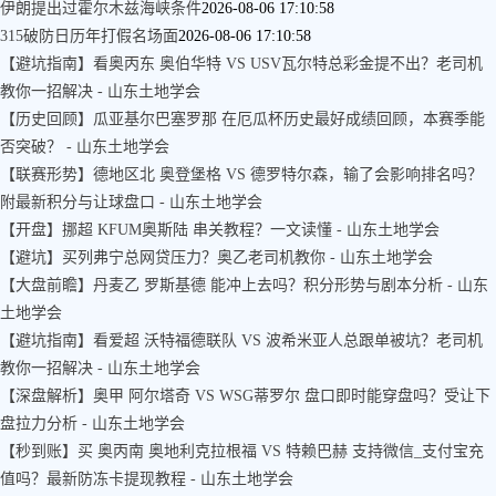
伊朗提出过霍尔木兹海峡条件
2026-08-06 17:10:58
315破防日历年打假名场面
2026-08-06 17:10:58
【避坑指南】看奥丙东 奥伯华特 VS USV瓦尔特总彩金提不出？老司机
教你一招解决 - 山东土地学会
【历史回顾】瓜亚基尔巴塞罗那 在厄瓜杯历史最好成绩回顾，本赛季能
否突破？ - 山东土地学会
【联赛形势】德地区北 奥登堡格 VS 德罗特尔森，输了会影响排名吗？
附最新积分与让球盘口 - 山东土地学会
【开盘】挪超 KFUM奥斯陆 串关教程？一文读懂 - 山东土地学会
【避坑】买列弗宁总网贷压力？奥乙老司机教你 - 山东土地学会
【大盘前瞻】丹麦乙 罗斯基德 能冲上去吗？积分形势与剧本分析 - 山东
土地学会
【避坑指南】看爱超 沃特福德联队 VS 波希米亚人总跟单被坑？老司机
教你一招解决 - 山东土地学会
【深盘解析】奥甲 阿尔塔奇 VS WSG蒂罗尔 盘口即时能穿盘吗？受让下
盘拉力分析 - 山东土地学会
【秒到账】买 奥丙南 奥地利克拉根福 VS 特赖巴赫 支持微信_支付宝充
值吗？最新防冻卡提现教程 - 山东土地学会