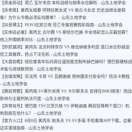
【资金异动】荷乙 瓦尔韦克 本轮战绩与赔率水位解析 - 山东土地学会
【杀老路】墨西女超春 阿特拉斯女足 VS 帕丘卡女足 历史战绩全是假
象！为什么今晚必须反向跟单？ - 山东土地学会
【抖音博主】PEPO拉宾兰塔 芬乙专属观赛购彩指南 - 山东土地学会
【实体店必看】奥丙北 古尔腾 VS 斯哈尔巴赫 半全场彩怎么买最划算？
线上外围赔率对比 - 山东土地学会
【秒抓漏洞】奥丙东 法沃利特奈尔 VS 维也纳维多利亚 盘口水位秒级监
控工具推荐，抢占下注先机 - 山东土地学会
【大盘前瞻】纽伦堡青年队的高位逼抢能克制布赫巴赫吗？德巴联硬核战
术板与进球数预测 - 山东土地学会
【充值攻略】买法丙 卡昂 VS 瓦朗谢纳 用快捷支付安全吗？防冻卡教程
- 山东土地学会
【赛前预警】奥丙南 SV蒂尔米奇 VS 卡尔斯多夫 安排在BMO球场！雨战
影响与主裁判执法尺度 - 山东土地学会
【异常信号】德巴联 TSV兰茨贝格 VS 伊勒迪森 赛前狂降两个盘口！机
构到底在怕什么？ - 山东土地学会
【官方入口】8月8日 奥丙东 帕多夫 VS SV多瑙 手机看球APP下载，边看
边买滚球指南 - 山东土地学会